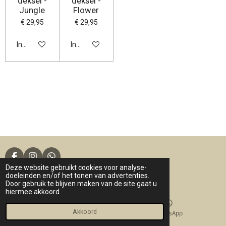
deksel -
deksel -
Jungle
Flower
€ 29,95
€ 29,95
In winkelwagen
In winkelwagen
F
I
W
Deze website gebruikt cookies voor analyse-
a
n
h
© 2017 - 2026 Loflie Things
doeleinden en/of het tonen van advertenties.
c
s
a
Door gebruik te blijven maken van de site gaat u
e
t
t
hiermee akkoord.
b
a
s
o
g
A
o
r
p
Akkoord
E-mailadres
WhatsApp
k
a
p
m