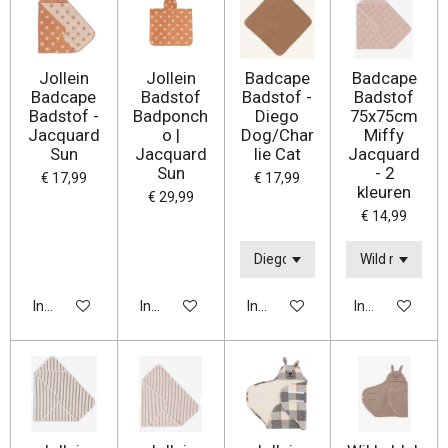
Jollein
Jollein
Badcape
Badcape
Badcape
Badstof
Badstof -
Badstof
Badstof -
Badponch
Diego
75x75cm
Jacquard
o |
Dog/Char
Miffy
Sun
Jacquard
lie Cat
Jacquard
Sun
- 2
€ 17,99
€ 17,99
kleuren
€ 29,99
€ 14,99
In winkelwagen
In winkelwagen
In winkelwagen
In winkelwage