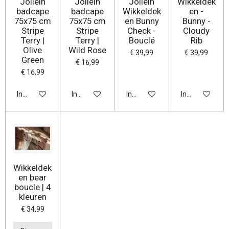
Jollein
Jollein
Jollein
Wikkeldek
badcape
badcape
Wikkeldek
en -
75x75 cm
75x75 cm
en Bunny
Bunny -
Stripe
Stripe
Check -
Cloudy
Terry |
Terry |
Bouclé
Rib
Olive
Wild Rose
€ 39,99
€ 39,99
Green
€ 16,99
€ 16,99
In winkelwagen
In winkelwagen
In winkelwagen
In winkelwage
Wikkeldek
en bear
boucle | 4
kleuren
€ 34,99