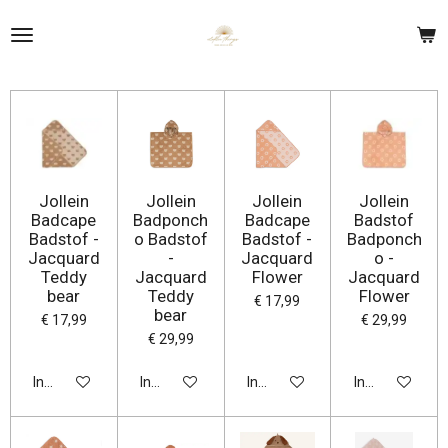
Ga
direct
naar
de
hoofdinhoud
Jollein
Jollein
Jollein
Jollein
Badcape
Badponch
Badcape
Badstof
Badstof -
o Badstof
Badstof -
Badponch
Jacquard
-
Jacquard
o -
Teddy
Jacquard
Flower
Jacquard
bear
Teddy
Flower
€ 17,99
bear
€ 17,99
€ 29,99
€ 29,99
In winkelwagen
In winkelwagen
In winkelwagen
In winkelwage