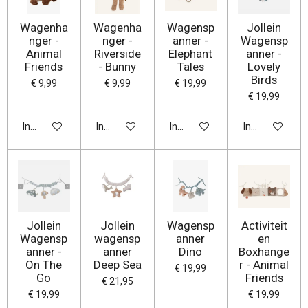
Wagenha
Wagenha
Wagensp
Jollein
nger -
nger -
anner -
Wagensp
Animal
Riverside
Elephant
anner -
Friends
- Bunny
Tales
Lovely
Birds
€ 9,99
€ 9,99
€ 19,99
€ 19,99
In winkelwagen
In winkelwagen
In winkelwagen
In winkelwage
Jollein
Jollein
Wagensp
Activiteit
Wagensp
wagensp
anner
en
anner -
anner
Dino
Boxhange
On The
Deep Sea
r - Animal
€ 19,99
Go
Friends
€ 21,95
€ 19,99
€ 19,99