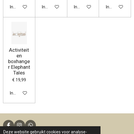
In winkelwagen
In winkelwagen
In winkelwagen
In winkelwage
Activiteit
en
boxhange
r Elephant
Tales
€ 19,99
In winkelwagen
F
I
W
Deze website gebruikt cookies voor analyse-
a
n
h