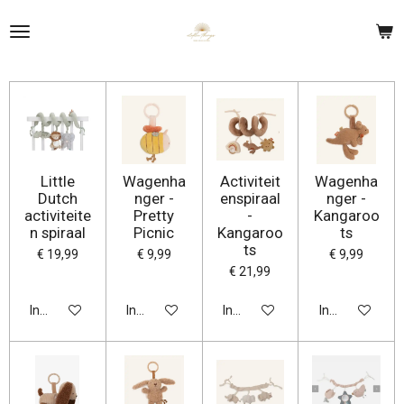
Ga
direct
naar
de
hoofdinhoud
Little
Wagenha
Activiteit
Wagenha
Dutch
nger -
enspiraal
nger -
activiteite
Pretty
-
Kangaroo
n spiraal
Picnic
Kangaroo
ts
ts
€ 19,99
€ 9,99
€ 9,99
€ 21,99
In winkelwagen
In winkelwagen
In winkelwagen
In winkelwage