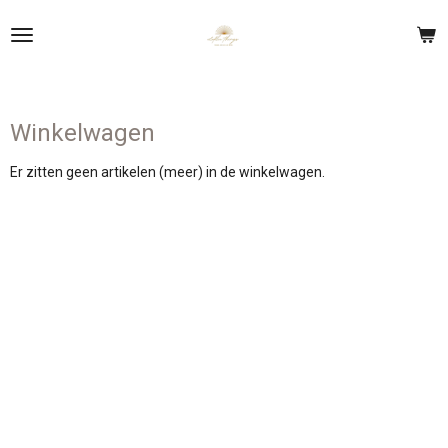
Ga
direct
naar
de
hoofdinhoud
Winkelwagen
Er zitten geen artikelen (meer) in de winkelwagen.