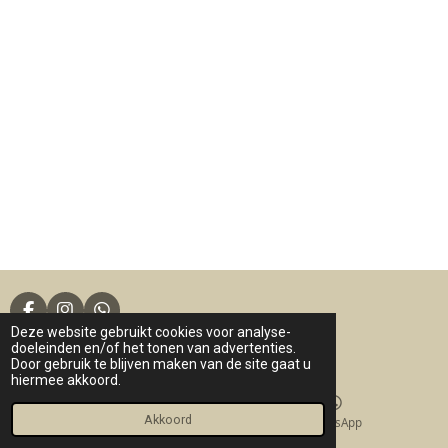
F
I
W
Deze website gebruikt cookies voor analyse-
a
n
h
© 2017 - 2026 Loflie Things
doeleinden en/of het tonen van advertenties.
c
s
a
Door gebruik te blijven maken van de site gaat u
e
t
t
hiermee akkoord.
b
a
s
o
g
A
o
r
p
Akkoord
E-mailadres
WhatsApp
k
a
p
m