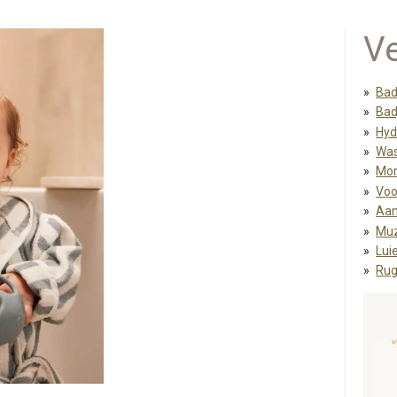
Ve
Bad
Bad
Hyd
Was
Mon
Voo
Aan
Muz
Lui
Rug