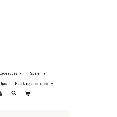
)cadeautjes
Spelen
rtjes
Haarknipjes en meer