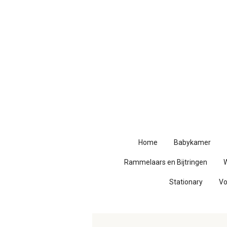
Ga
direct
naar
de
hoofdinhoud
Home
Babykamer
Rammelaars en Bijtringen
Stationary
V