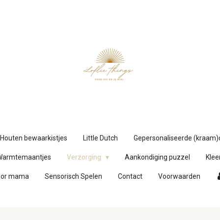
Houten bewaarkistjes
Little Dutch
Gepersonaliseerde (kraam
Warmtemaantjes
Verzorging
Aankondiging puzzel
Klee
oor mama
Sensorisch Spelen
Contact
Voorwaarden