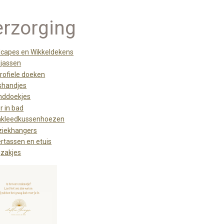
rzorging
capes en Wikkeldekens
jassen
rofiele doeken
handjes
ddoekjes
r in bad
kleedkussenhoezen
iekhangers
ertassen en etuis
zakjes