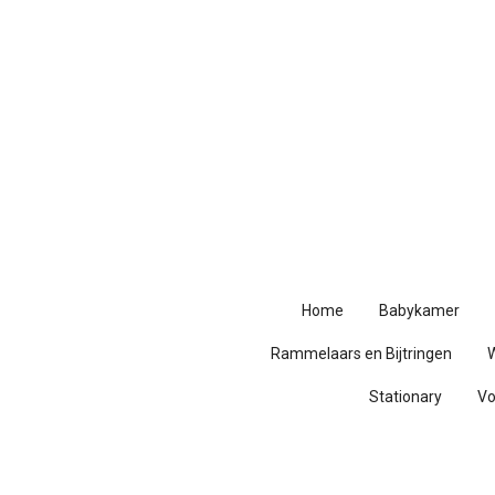
Ga
direct
naar
de
hoofdinhoud
Home
Babykamer
Rammelaars en Bijtringen
Stationary
V