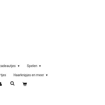
)cadeautjes
Spelen
rtjes
Haarknipjes en meer