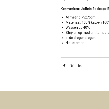
Kenmerken: Jollein Badcape B
Afmeting 75x75cm
Materiaal: 100% katoen,100
Wassen op 40°C
Strijken op medium temper
In de droger drogen
Niet stomen
D
D
S
e
e
h
l
e
a
e
l
r
n
e