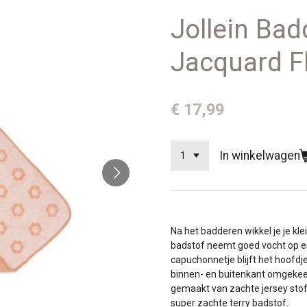
Jollein Bad
Jacquard F
€ 17,99
In winkelwagen
Na het badderen wikkel je je kle
badstof neemt goed vocht op en 
capuchonnetje blijft het hoofdje
binnen- en buitenkant omgekeer
gemaakt van zachte jersey stof
super zachte terry badstof.