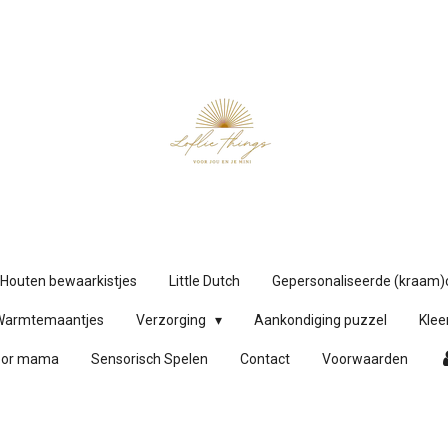
Houten bewaarkistjes
Little Dutch
Gepersonaliseerde (kraam
Warmtemaantjes
Verzorging
Aankondiging puzzel
Klee
oor mama
Sensorisch Spelen
Contact
Voorwaarden