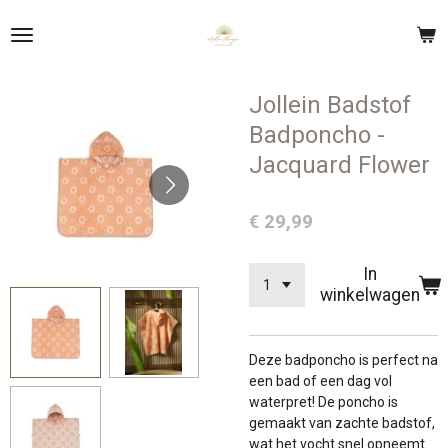
Ga
direct
naar
de
Jollein Badstof
hoofdinhoud
Badponcho -
Jacquard Flower
€ 29,99
In
winkelwagen
Deze badponcho is perfect na
een bad of een dag vol
waterpret! De poncho is
gemaakt van zachte badstof,
wat het vocht snel opneemt.