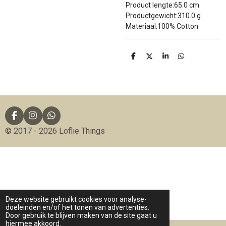
Product lengte:65.0 cm
Productgewicht:310.0 g
Materiaal:100% Cotton
D
D
S
D
e
e
h
e
l
e
a
l
e
l
r
e
n
e
n
F
I
W
a
n
h
© 2017 - 2026 Loflie Things
c
s
a
e
t
t
b
a
s
o
g
A
o
r
p
k
a
p
m
Deze website gebruikt cookies voor analyse-
doeleinden en/of het tonen van advertenties.
Door gebruik te blijven maken van de site gaat u
hiermee akkoord.