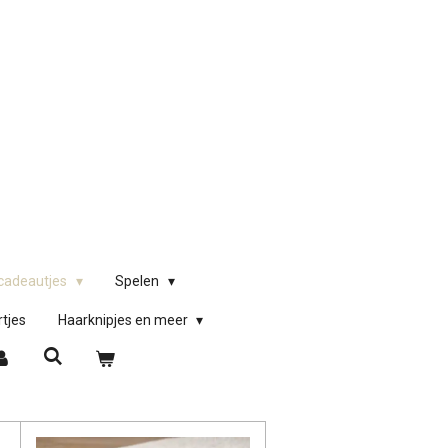
)cadeautjes
Spelen
rtjes
Haarknipjes en meer