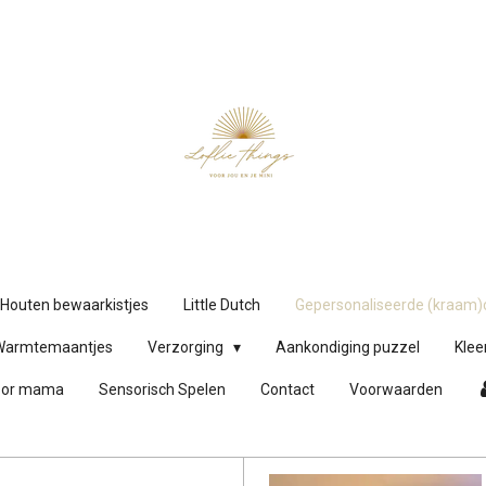
Houten bewaarkistjes
Little Dutch
Gepersonaliseerde (kraam
Warmtemaantjes
Verzorging
Aankondiging puzzel
Klee
oor mama
Sensorisch Spelen
Contact
Voorwaarden