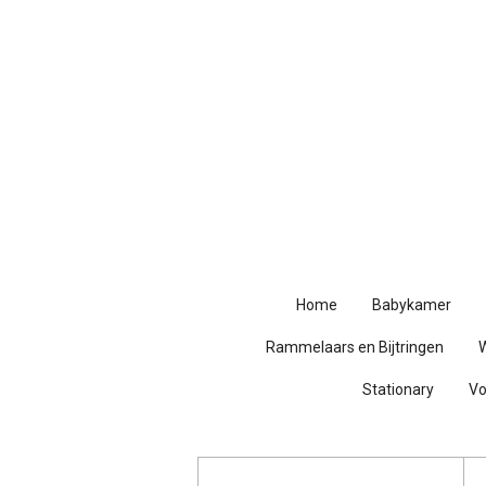
Ga
direct
naar
de
hoofdinhoud
Home
Babykamer
Rammelaars en Bijtringen
Stationary
V