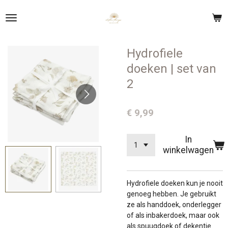
Ga
direct
naar
de
Hydrofiele
hoofdinhoud
doeken | set van
2
€ 9,99
In
winkelwagen
Hydrofiele doeken kun je nooit
genoeg hebben. Je gebruikt
ze als handdoek, onderlegger
of als inbakerdoek, maar ook
als spuugdoek of dekentje.