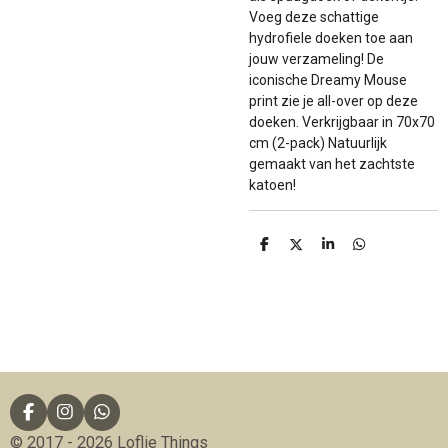
Voeg deze schattige
hydrofiele doeken toe aan
jouw verzameling! De
iconische Dreamy Mouse
print zie je all-over op deze
doeken. Verkrijgbaar in 70x70
cm (2-pack) Natuurlijk
gemaakt van het zachtste
katoen!
D
D
S
D
e
e
h
e
l
e
a
l
e
l
r
e
n
e
n
F
I
W
a
n
h
© 2017 - 2026 Loflie Things