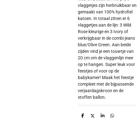
vlaggetjes zijn herbruikbaar en
gemaakt van 100% hydrofiel
katoen. In totaal zitten er 6
vlaggetjes aan de lijn: 3 Wild
Rose kleurige en 3 Ivory of
verkrijgbaar in de combi jeans
blue/Olive Green. Aan beide
zijden vind je een touwtje van
20 cm om de vlaggenlijn mee
op te hangen. Super leuk voor
feestjes of voor op de
babykamer! Maak het feestje
compleet met de bijpassende
verjaardagskroon en de
stoffen ballon.
D
D
S
D
e
e
h
e
l
e
a
l
e
l
r
e
n
e
n