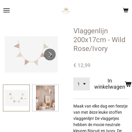
Ga
direct
naar
de
Vlaggenlijn
hoofdinhoud
200x17cm - Wild
Rose/Ivory
€ 12,99
In
winkelwagen
Maak van elke dag een feestje
van met deze leuke stoffen
vlaggenlijn! De vlaggetjes
hebben de mooie neutrale
kleuren Biscuit en Ivory. De