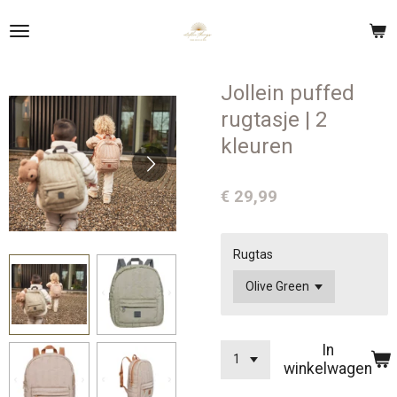
Ga
direct
naar
de
Jollein puffed
hoofdinhoud
rugtasje | 2
kleuren
€ 29,99
Rugtas
In
winkelwagen