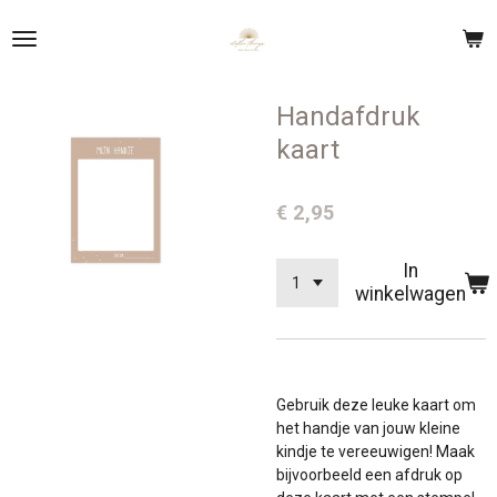
Ga
direct
naar
de
Handafdruk
hoofdinhoud
kaart
€ 2,95
In
winkelwagen
Gebruik deze leuke kaart om
het handje van jouw kleine
kindje te vereeuwigen! Maak
bijvoorbeeld een afdruk op