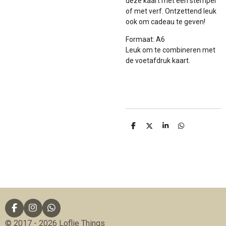
deze kaart met een stempel
of met verf. Ontzettend leuk
ook om cadeau te geven!
Formaat: A6
Leuk om te combineren met
de voetafdruk kaart.
D
D
S
D
e
e
h
e
l
e
a
l
e
l
r
e
n
e
n
F
I
W
a
n
h
© 2017 - 2026 Loflie Things