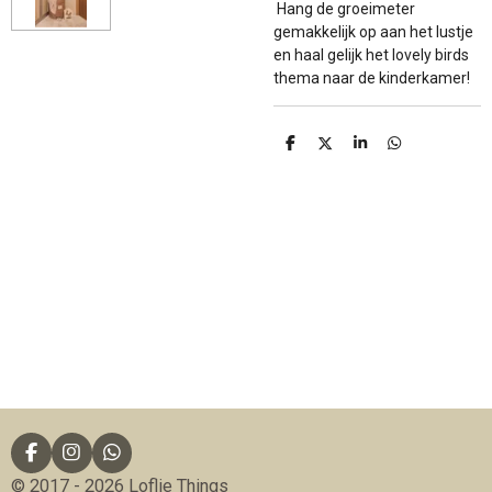
Hang de groeimeter
gemakkelijk op aan het lustje
en haal gelijk het lovely birds
thema naar de kinderkamer!
D
D
S
D
e
e
h
e
l
e
a
l
e
l
r
e
n
e
n
F
I
W
a
n
h
© 2017 - 2026 Loflie Things