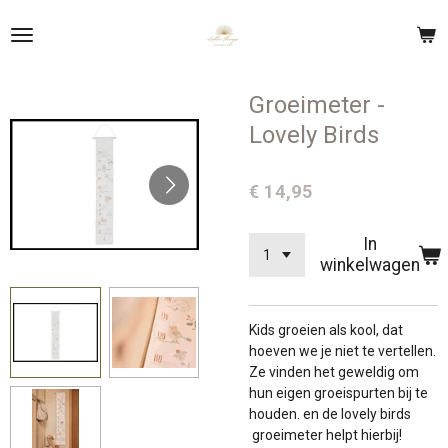
Ga
direct
naar
de
Groeimeter -
hoofdinhoud
Lovely Birds
€ 14,95
In
winkelwagen
Kids groeien als kool, dat
hoeven we je niet te vertellen.
Ze vinden het geweldig om
hun eigen groeispurten bij te
houden. en de lovely birds
groeimeter helpt hierbij!