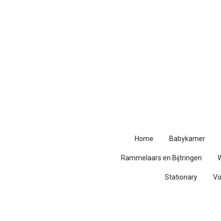
Ga
direct
naar
de
hoofdinhoud
Home
Babykamer
Rammelaars en Bijtringen
Stationary
V