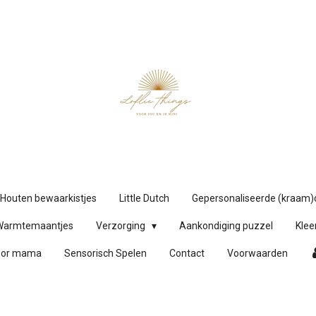
Houten bewaarkistjes
Little Dutch
Gepersonaliseerde (kraam
Warmtemaantjes
Verzorging
Aankondiging puzzel
Klee
oor mama
Sensorisch Spelen
Contact
Voorwaarden