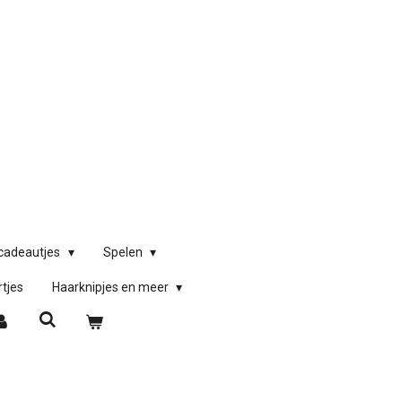
)cadeautjes
Spelen
rtjes
Haarknipjes en meer