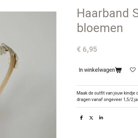
Haarband S
bloemen
€ 6,95
In winkelwagen
Maak de outfit van jouw kindj
dragen vanaf ongeveer 1,5/2 ja
D
D
S
e
e
h
l
e
a
e
l
r
n
e