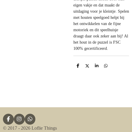
eigen vakje en dat maakt de
uitdaging voor je kleintje. Spelen
met houten speelgoed helpt bij
het ontwikkelen van de fijne
motoriek en dit speelhuisje
draagt daar ook zeker aan bij! Al
het hout in de puzzel is FSC
100% gecertificeerd.
D
D
S
D
e
e
h
e
l
e
a
l
e
l
r
e
n
e
n
F
I
W
a
n
h
© 2017 - 2026 Loflie Things
c
s
a