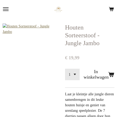
Ga
direct
naar
de
Houten
hoofdinhoud
Sorteerstoof -
Jungle Jambo
€ 19,99
In
winkelwagen
Laat je kleintje alle jungle dieren
samenbrengen in dit leuke
houten huisje en geniet van
urenlang speelplezier. De 7
diertjes passen alleen door hun