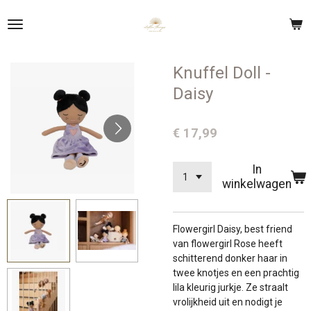
Ga
direct
naar
de
Knuffel Doll -
hoofdinhoud
Daisy
€ 17,99
In
winkelwagen
Flowergirl Daisy, best friend
van flowergirl Rose heeft
schitterend donker haar in
twee knotjes en een prachtig
lila kleurig jurkje. Ze straalt
vrolijkheid uit en nodigt je