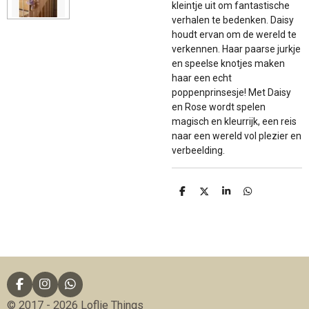
kleintje uit om fantastische
verhalen te bedenken. Daisy
houdt ervan om de wereld te
verkennen. Haar paarse jurkje
en speelse knotjes maken
haar een echt
poppenprinsesje! Met Daisy
en Rose wordt spelen
magisch en kleurrijk, een reis
naar een wereld vol plezier en
verbeelding.
D
D
S
D
e
e
h
e
l
e
a
l
e
l
r
e
n
e
n
F
I
W
a
n
h
© 2017 - 2026 Loflie Things