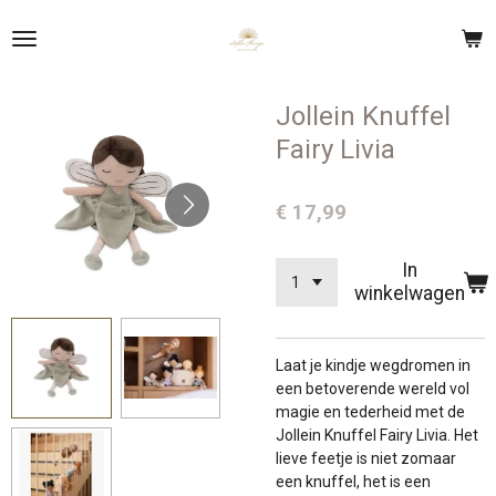
Ga
direct
naar
de
Jollein Knuffel
hoofdinhoud
Fairy Livia
€ 17,99
In
winkelwagen
Laat je kindje wegdromen in
een betoverende wereld vol
magie en tederheid met de
Jollein Knuffel Fairy Livia. Het
lieve feetje is niet zomaar
een knuffel, het is een