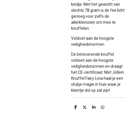
kindje. Met het gewicht van
slechts 78 gram is de fee licht
genoeg voor zelfs de
allerkleinsten om mee te
knuffelen.
Voldoet aan de hoogste
veiligheidsnormen
De betoverende knuffel
voldoet aan de hoogste
veiligheidsnormen en draagt
het CE-certificaat. Met Jollein
Knuffel Fairy Livia haal je een
stukje magie in huis waar je
kleintje dol op zal zijn!
D
D
S
D
e
e
h
e
l
e
a
l
e
l
r
e
n
e
n