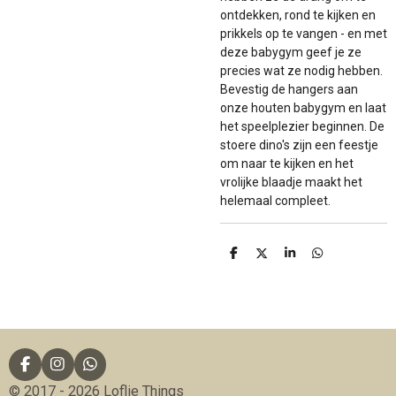
ontdekken, rond te kijken en
prikkels op te vangen - en met
deze babygym geef je ze
precies wat ze nodig hebben.
Bevestig de hangers aan
onze houten babygym en laat
het speelplezier beginnen. De
stoere dino's zijn een feestje
om naar te kijken en het
vrolijke blaadje maakt het
helemaal compleet.
D
D
S
D
e
e
h
e
l
e
a
l
e
l
r
e
n
e
n
F
I
W
a
n
h
© 2017 - 2026 Loflie Things