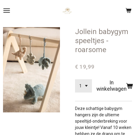
Ga
direct
naar
de
Jollein babygym
hoofdinhoud
speeltjes -
roarsome
€ 19,99
In
winkelwagen
Deze schattige babygym
hangers zijn de ultieme
speeltijd-onderbreking voor
jouw kleintje! Vanaf 10 weken
hebben ze de drang om te