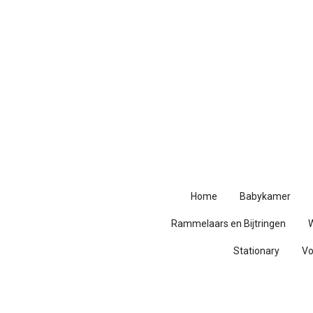
Ga
direct
naar
de
hoofdinhoud
Home
Babykamer
Rammelaars en Bijtringen
Stationary
V