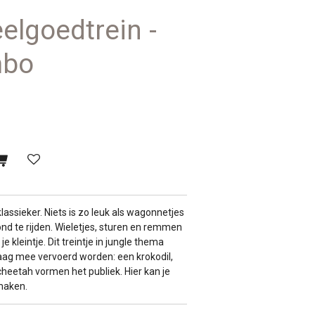
elgoedtrein -
mbo
klassieker. Niets is zo leuk als wagonnetjes
rond te rijden. Wieletjes, sturen en remmen
e kleintje. Dit treintje in jungle thema
graag mee vervoerd worden: een krokodil,
 cheetah vormen het publiek. Hier kan je
rmaken.