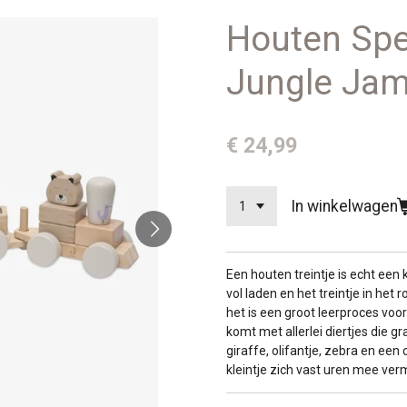
Houten Spe
Jungle Ja
€ 24,99
In winkelwagen
Een houten treintje is echt een 
vol laden en het treintje in het 
het is een groot leerproces voor j
komt met allerlei diertjes die 
giraffe, olifantje, zebra en een
kleintje zich vast uren mee ve