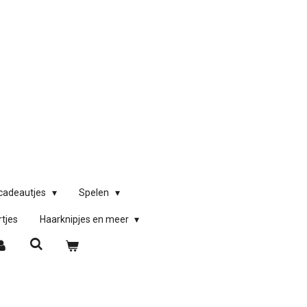
)cadeautjes
Spelen
rtjes
Haarknipjes en meer