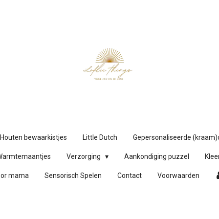
Houten bewaarkistjes
Little Dutch
Gepersonaliseerde (kraam
Warmtemaantjes
Verzorging
Aankondiging puzzel
Klee
oor mama
Sensorisch Spelen
Contact
Voorwaarden