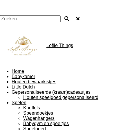
Loflie Things
Home
Babykamer
Houten bewaarkistjes
Little Dutch
Gepersonaliseerde (kraam)cadeautjes
Houten speelgoed gepersonaliseerd
Spelen
Knuffels
Speendoekjes
Wagenhangers
Babygym en speeltjes
Speelgoed