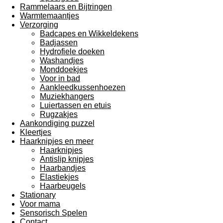
Rammelaars en Bijtringen
Warmtemaantjes
Verzorging
Badcapes en Wikkeldekens
Badjassen
Hydrofiele doeken
Washandjes
Monddoekjes
Voor in bad
Aankleedkussenhoezen
Muziekhangers
Luiertassen en etuis
Rugzakjes
Aankondiging puzzel
Kleertjes
Haarknipjes en meer
Haarknipjes
Antislip knipjes
Haarbandjes
Elastiekjes
Haarbeugels
Stationary
Voor mama
Sensorisch Spelen
Contact