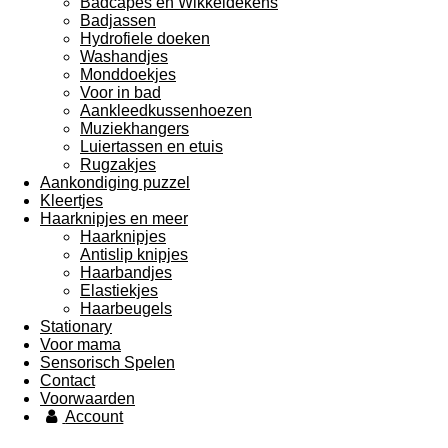
Badcapes en Wikkeldekens
Badjassen
Hydrofiele doeken
Washandjes
Monddoekjes
Voor in bad
Aankleedkussenhoezen
Muziekhangers
Luiertassen en etuis
Rugzakjes
Aankondiging puzzel
Kleertjes
Haarknipjes en meer
Haarknipjes
Antislip knipjes
Haarbandjes
Elastiekjes
Haarbeugels
Stationary
Voor mama
Sensorisch Spelen
Contact
Voorwaarden
Account