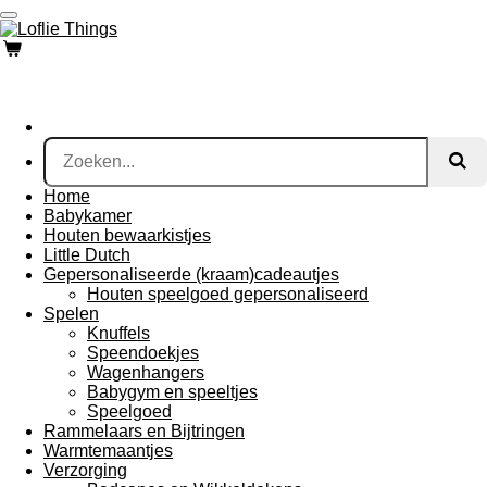
Ga
direct
naar
de
hoofdinhoud
Home
Babykamer
Houten bewaarkistjes
Little Dutch
Gepersonaliseerde (kraam)cadeautjes
Houten speelgoed gepersonaliseerd
Spelen
Knuffels
Speendoekjes
Wagenhangers
Babygym en speeltjes
Speelgoed
Rammelaars en Bijtringen
Warmtemaantjes
Verzorging