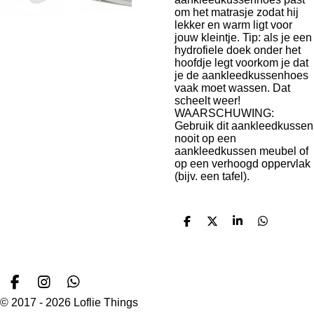
om het matrasje zodat hij
lekker en warm ligt voor
jouw kleintje. Tip: als je een
hydrofiele doek onder het
hoofdje legt voorkom je dat
je de aankleedkussenhoes
vaak moet wassen. Dat
scheelt weer!
WAARSCHUWING:
Gebruik dit aankleedkussen
nooit op een
aankleedkussen meubel of
op een verhoogd oppervlak
(bijv. een tafel).
D
D
S
D
e
e
h
e
l
e
a
l
e
l
r
e
n
e
n
F
I
W
a
n
h
© 2017 - 2026 Loflie Things