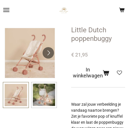
Ga
direct
naar
de
Little Dutch
hoofdinhoud
poppenbuggy
€ 21,95
In
winkelwagen
Waar zal jouw verbeelding je
vandaag naartoe brengen?
Zet je favoriete pop of knuffel
klaar en laat de poppenbuggy