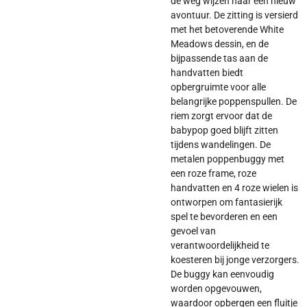
de weg wijzen naar een nieuw
avontuur. De zitting is versierd
met het betoverende White
Meadows dessin, en de
bijpassende tas aan de
handvatten biedt
opbergruimte voor alle
belangrijke poppenspullen. De
riem zorgt ervoor dat de
babypop goed blijft zitten
tijdens wandelingen. De
metalen poppenbuggy met
een roze frame, roze
handvatten en 4 roze wielen is
ontworpen om fantasierijk
spel te bevorderen en een
gevoel van
verantwoordelijkheid te
koesteren bij jonge verzorgers.
De buggy kan eenvoudig
worden opgevouwen,
waardoor opbergen een fluitje