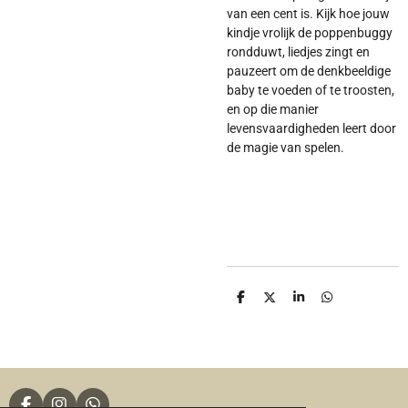
van een cent is. Kijk hoe jouw
kindje vrolijk de poppenbuggy
rondduwt, liedjes zingt en
pauzeert om de denkbeeldige
baby te voeden of te troosten,
en op die manier
levensvaardigheden leert door
de magie van spelen.
D
D
S
D
e
e
h
e
l
e
a
l
e
l
r
e
n
e
n