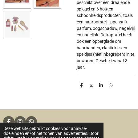
beschikt over een draaiende
spiegel en 6 houten
schoonheidsproducten, zoals
een haarborstel, lippenstift,
parfum, oogschaduw, nagelvijl
en nagellak. De kaptafel heeft
ook een opberglade om
haarbanden, elastiekjes en
speldjes (niet inbegrepen) in te
bewaren. Geschikt vanaf 3
jaar.
D
D
S
D
e
e
h
e
l
e
a
l
e
l
r
e
n
e
n
F
I
W
Deze website gebruikt cookies voor analyse-
a
n
h
© 2017 - 2026 Loflie Things
doeleinden en/of het tonen van advertenties. Door
c
s
a