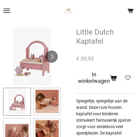
Ga
direct
naar
de
Little Dutch
hoofdinhoud
Kaptafel
€ 39,95
In
winkelwagen
Spiegeltje, spiegeltje aan de
wand. Deze roze houten
kaptafel voor kinderen
stimuleert fantasierijk spel en
zorgt voor eindeloos veel
speelplezier. De kaptafel