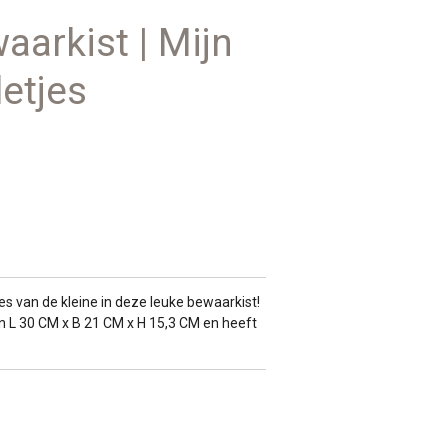
arkist | Mijn
letjes
es van de kleine in deze leuke bewaarkist!
an L 30 CM x B 21 CM x H 15,3 CM en heeft