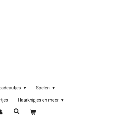
)cadeautjes
Spelen
rtjes
Haarknipjes en meer