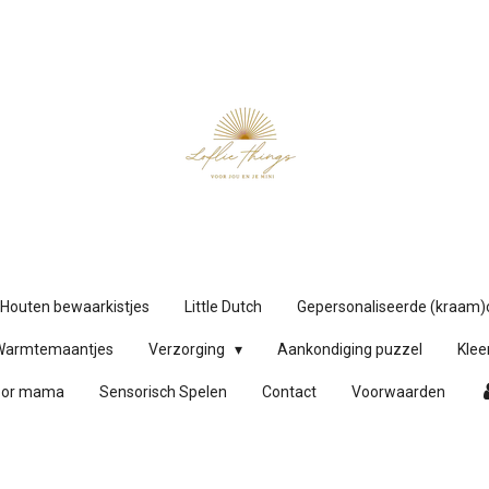
Houten bewaarkistjes
Little Dutch
Gepersonaliseerde (kraam
Warmtemaantjes
Verzorging
Aankondiging puzzel
Klee
oor mama
Sensorisch Spelen
Contact
Voorwaarden