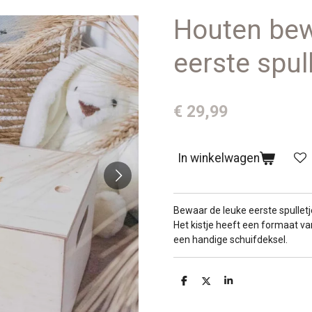
Houten bewa
eerste spul
€ 29,99
In winkelwagen
Bewaar de leuke eerste spulletj
Het kistje heeft een formaat v
een handige schuifdeksel.
D
D
S
e
e
h
l
e
a