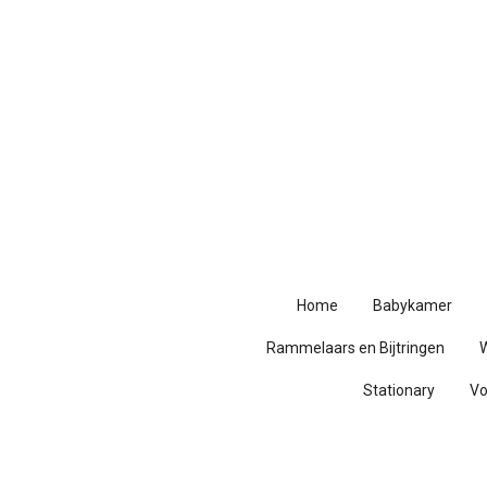
Ga
direct
naar
de
hoofdinhoud
Home
Babykamer
Rammelaars en Bijtringen
Stationary
V