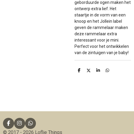
geborduurde ogen maken het
ontwerp extra lief. Het
staartje in de vorm van een
knoop en het Jollein label
geven de rammelaar maken
deze rammelaar extra
interessant voor je mini.
Perfect voor het ontwikkelen
van de zintuigen van je baby!
D
D
S
D
e
e
h
e
l
e
a
l
e
l
r
e
n
e
n
F
I
W
a
n
h
© 2017 - 2026 Loflie Things