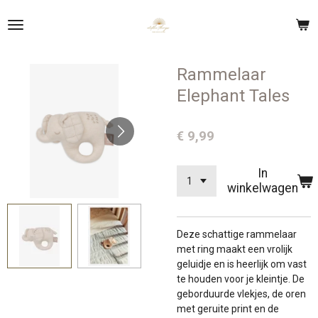
Ga
direct
naar
de
Rammelaar
hoofdinhoud
Elephant Tales
€ 9,99
In
winkelwagen
Deze schattige rammelaar
met ring maakt een vrolijk
geluidje en is heerlijk om vast
te houden voor je kleintje. De
geborduurde vlekjes, de oren
met geruite print en de