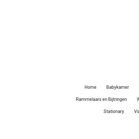
Ga
direct
naar
de
hoofdinhoud
Home
Babykamer
Rammelaars en Bijtringen
Stationary
V