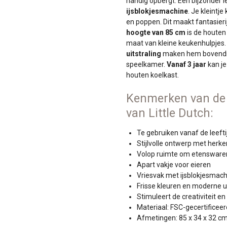
handig opbergt. Een bijzonder le
ijsblokjesmachine
. Je kleintje
en poppen. Dit maakt fantasieri
hoogte van 85 cm
is de houten 
maat van kleine keukenhulpjes.
uitstraling
maken hem bovendien
speelkamer.
Vanaf 3 jaar
kan je
houten koelkast.
Kenmerken van de
van Little Dutch:
Te gebruiken vanaf de leefti
Stijlvolle ontwerp met herke
Volop ruimte om etensware
Apart vakje voor eieren
Vriesvak met ijsblokjesmac
Frisse kleuren en moderne ui
Stimuleert de creativiteit en
Materiaal: FSC-gecertificeer
Afmetingen: 85 x 34 x 32 c