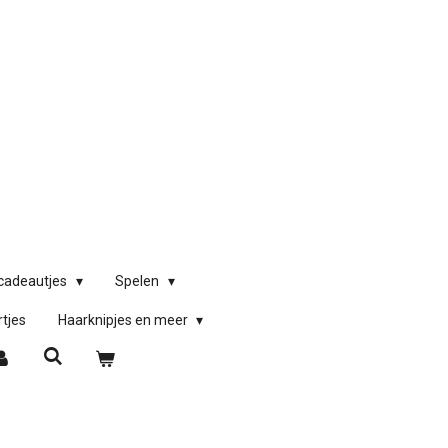
)cadeautjes
Spelen
rtjes
Haarknipjes en meer