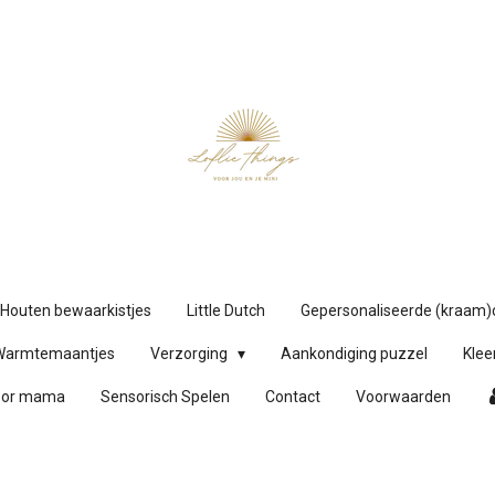
Houten bewaarkistjes
Little Dutch
Gepersonaliseerde (kraam
Warmtemaantjes
Verzorging
Aankondiging puzzel
Klee
oor mama
Sensorisch Spelen
Contact
Voorwaarden