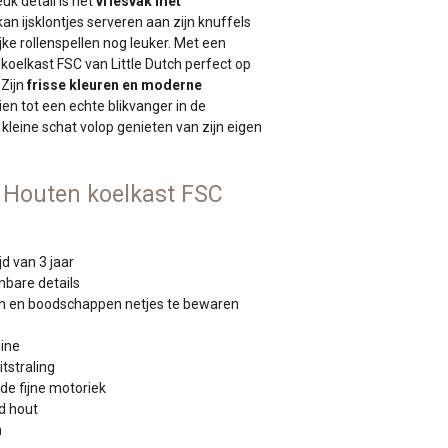
uk detail is het
vriesvak met
 kan ijsklontjes serveren aan zijn knuffels
jke rollenspellen nog leuker. Met een
koelkast FSC van Little Dutch perfect op
 Zijn
frisse kleuren en moderne
 tot een echte blikvanger in de
 kleine schat volop genieten van zijn eigen
 Houten koelkast FSC
jd van 3 jaar
nbare details
n en boodschappen netjes te bewaren
hine
tstraling
 de fijne motoriek
d hout
m