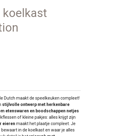
h koelkast
tion
tle Dutch maakt de speelkeuken compleet!
en
stijlvolle ontwerp met herkenbare
om etenswaren en boodschappen netjes
kflessen of kleine pakjes: alles krijgt zijn
r eieren
maakt het plaatje compleet. Je
e bewaart in de koelkast en waar je alles