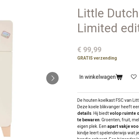
Little Dutc
Limited edi
€ 99,99
GRATIS verzending
In winkelwagen
De houten koelkast FSC van Lit
Deze koele blikvanger heeft e
details
. Hij biedt
volop ruimte 
te bewaren
. Groenten, fruit, mel
eigen plek. Een
apart vakje voo
kindje leert spelenderwijs wat j