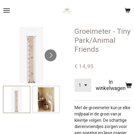
Ga
direct
naar
de
Groeimeter - Tiny
hoofdinhoud
Park/Animal
Friends
€ 14,95
In
winkelwagen
Met de groeimeter kun je elke
mijlpaal in de groei van je
kleintje volgen. De schattige
dierenvriendjes zorgen voor
een speelse en lieve manier