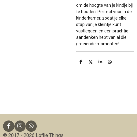
om de hoogte van je kindje bij
te houden. Perfect voor in de
kinderkamer, zodat je elke
stap van je kleintje kunt
vastleggen en een prachtig
aandenken hebt van al die
groeiende momenten!
D
D
S
D
e
e
h
e
l
e
a
l
e
l
r
e
n
e
n
F
I
W
a
n
h
© 2017 - 2026 Loflie Things