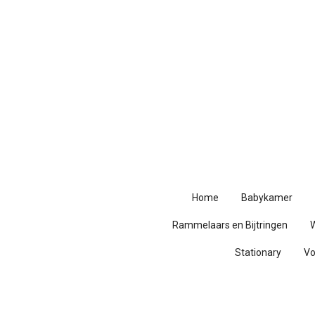
Ga
direct
naar
de
hoofdinhoud
Home
Babykamer
Rammelaars en Bijtringen
Stationary
V