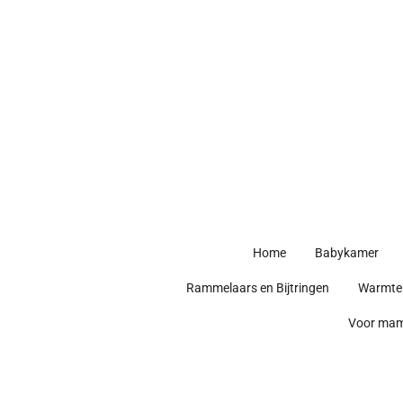
Ga
direct
naar
de
hoofdinhoud
Home
Babykamer
Rammelaars en Bijtringen
Warmte
Voor ma