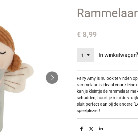
Rammelaar 
€ 8,99
In winkelwagen
Fairy Amy is nu ook te vinden op 
rammelaar is ideaal voor kleine
kan je kleintje de rammelaar mak
schudden, hoort je mini de vrolijk
sluit perfect aan bij de andere "
speelplezier!
D
D
S
e
e
h