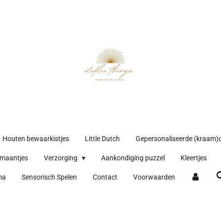
Houten bewaarkistjes
Little Dutch
Gepersonaliseerde (kraam)
maantjes
Verzorging
Aankondiging puzzel
Kleertjes
ma
Sensorisch Spelen
Contact
Voorwaarden