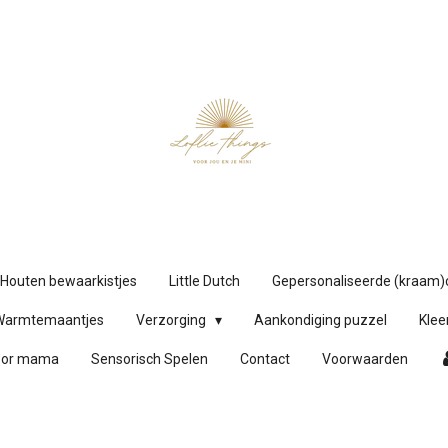
Houten bewaarkistjes
Little Dutch
Gepersonaliseerde (kraam
Warmtemaantjes
Verzorging
Aankondiging puzzel
Klee
oor mama
Sensorisch Spelen
Contact
Voorwaarden