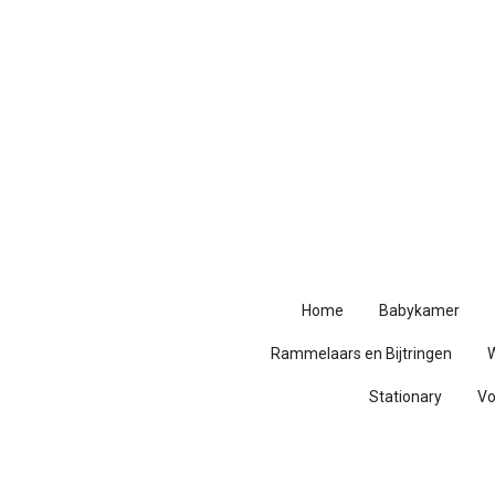
Ga
direct
naar
de
hoofdinhoud
Home
Babykamer
Rammelaars en Bijtringen
Stationary
V