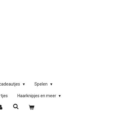
)cadeautjes
Spelen
rtjes
Haarknipjes en meer