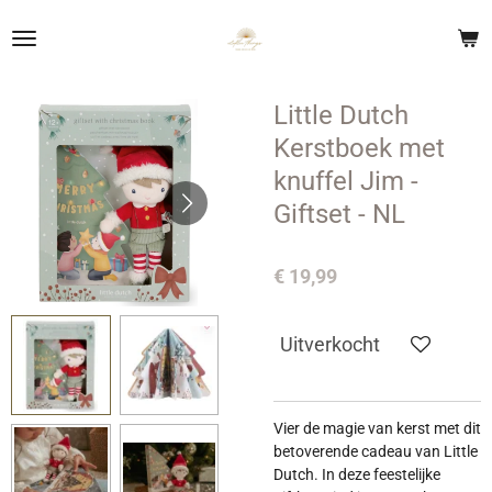
Ga
direct
naar
de
Little Dutch
hoofdinhoud
Kerstboek met
knuffel Jim -
Giftset - NL
€ 19,99
Uitverkocht
Vier de magie van kerst met dit
betoverende cadeau van Little
Dutch. In deze feestelijke