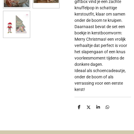
giftbox vind je een zachte
knuffelpop in schattige
kerstoutfit, klaar om samen
onder de boom te kruipen.
Daarnaast bevat de set een
boekje in kerstboomvorm:
Merry Christmas! een vrolijk
verhaaltje dat perfect is voor
het slapengaan of een knus
voorleesmoment tijdens de
donkere dagen.
Ideaal als schoencadeautje,
onder de boom of als
verrassing voor een eerste
kerst!
D
D
S
D
e
e
h
e
l
e
a
l
e
l
r
e
n
e
n