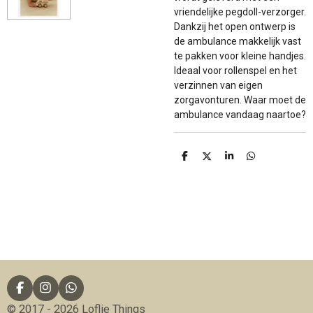
vriendelijke pegdoll-verzorger.
Dankzij het open ontwerp is
de ambulance makkelijk vast
te pakken voor kleine handjes.
Ideaal voor rollenspel en het
verzinnen van eigen
zorgavonturen. Waar moet de
ambulance vandaag naartoe?
D
D
S
D
e
e
h
e
l
e
a
l
e
l
r
e
n
e
n
F
I
W
a
n
h
© 2017 - 2026 Loflie Things