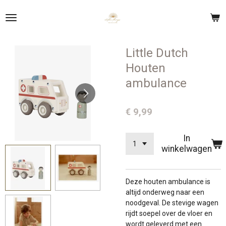
Ga
direct
naar
de
Little Dutch
hoofdinhoud
Houten
ambulance
€ 9,99
In
winkelwagen
Deze houten ambulance is
altijd onderweg naar een
noodgeval. De stevige wagen
rijdt soepel over de vloer en
wordt geleverd met een