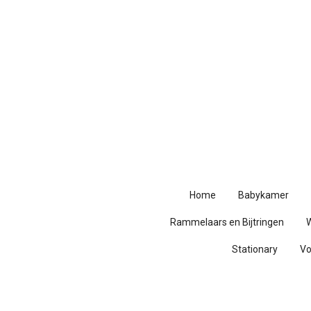
Ga
direct
naar
de
hoofdinhoud
Home
Babykamer
Rammelaars en Bijtringen
Stationary
V