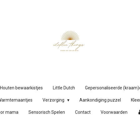
Houten bewaarkistjes
Little Dutch
Gepersonaliseerde (kraam
Warmtemaantjes
Verzorging
Aankondiging puzzel
Klee
oor mama
Sensorisch Spelen
Contact
Voorwaarden