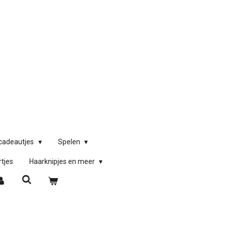
)cadeautjes
Spelen
rtjes
Haarknipjes en meer