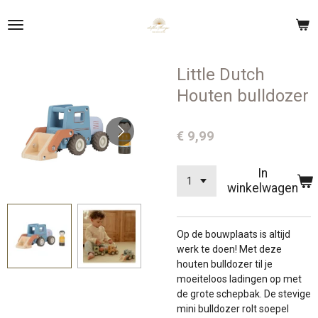
Ga
direct
naar
de
Little Dutch
hoofdinhoud
Houten bulldozer
€ 9,99
In
winkelwagen
Op de bouwplaats is altijd
werk te doen! Met deze
houten bulldozer til je
moeiteloos ladingen op met
de grote schepbak. De stevige
mini bulldozer rolt soepel