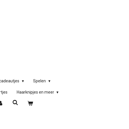
)cadeautjes
Spelen
rtjes
Haarknipjes en meer