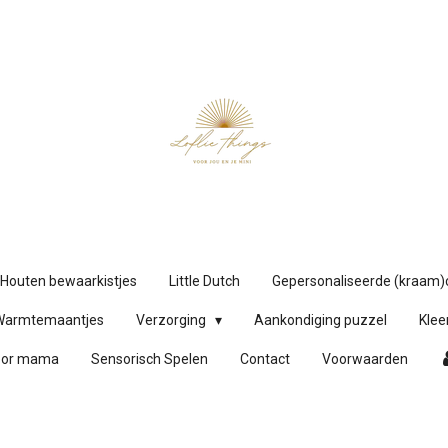
Houten bewaarkistjes
Little Dutch
Gepersonaliseerde (kraam
Warmtemaantjes
Verzorging
Aankondiging puzzel
Klee
oor mama
Sensorisch Spelen
Contact
Voorwaarden