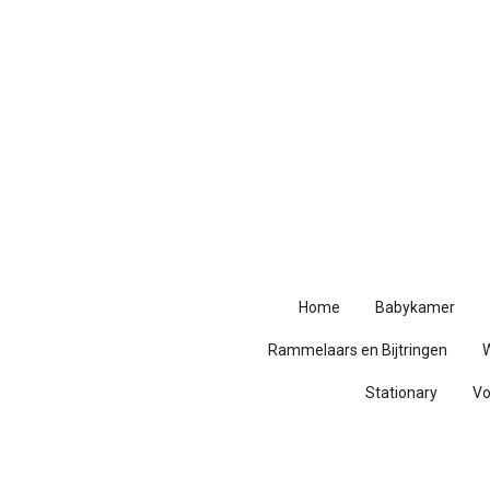
Ga
direct
naar
de
hoofdinhoud
Home
Babykamer
Rammelaars en Bijtringen
Stationary
V