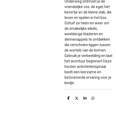
Onderweg ontmoet je de
vriendelijke vos, de egel, het
kevertje en de kleine slak, die
leven en spelen in het bos.
Schuif ze heen en weer om
de smakelijke eikels,
weelderige bladeren en
dennenappels te ontdekken
die verscholen liggen tussen
de wortels van de bomen.
Gebruik je verbeelding en laat
het avontuur beginnen! Deze
houten activiteitenspiraal
biedt een leerzame en
betoverende ervaring voor je
kindje.
D
D
S
D
e
e
h
e
l
e
a
l
e
l
r
e
n
e
n