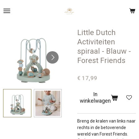
Ga
direct
naar
de
Little Dutch
hoofdinhoud
Activiteiten
spiraal - Blauw -
Forest Friends
€ 17,99
In
winkelwagen
Breng de kralen van links naar
rechts in de betoverende
wereld van Forest Friends.