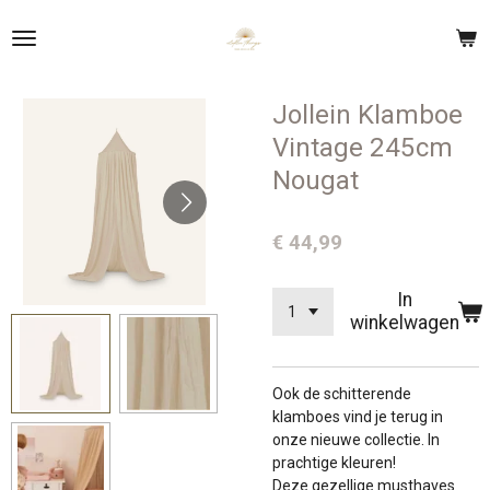
Ga
direct
naar
de
Jollein Klamboe
hoofdinhoud
Vintage 245cm
Nougat
€ 44,99
In
winkelwagen
Ook de schitterende
klamboes vind je terug in
onze nieuwe collectie. In
prachtige kleuren!
Deze gezellige musthaves