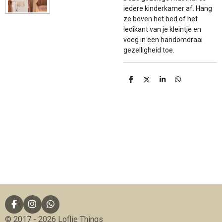
iedere kinderkamer af. Hang
ze boven het bed of het
ledikant van je kleintje en
voeg in een handomdraai
gezelligheid toe.
D
D
S
D
e
e
h
e
l
e
a
l
e
l
r
e
n
e
n
F
I
W
a
n
h
© 2017 - 2026 Loflie Things