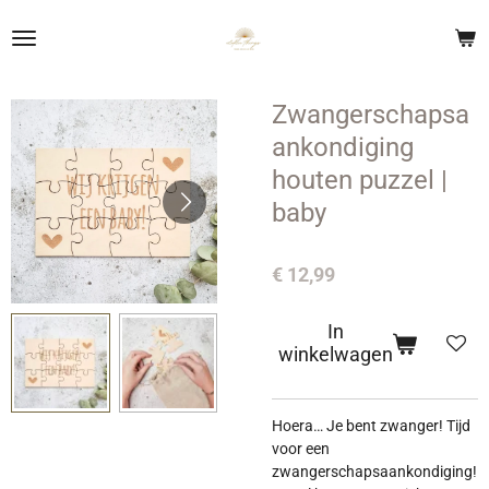
Ga
direct
naar
de
Zwangerschapsa
hoofdinhoud
ankondiging
houten puzzel |
baby
€ 12,99
In
winkelwagen
Hoera… Je bent zwanger! Tijd
voor een
zwangerschapsaankondiging!