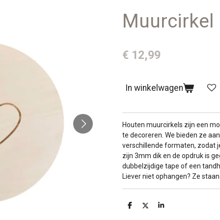
Muurcirkel 
€ 12,99
In winkelwagen
Houten muurcirkels zijn een m
te decoreren. We bieden ze aan
verschillende formaten, zodat j
zijn 3mm dik en de opdruk is 
dubbelzijdige tape of een tand
Liever niet ophangen? Ze staan
D
D
S
e
e
h