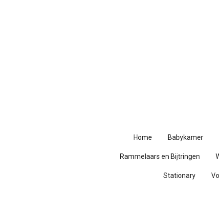
Ga
direct
naar
de
hoofdinhoud
Home
Babykamer
Rammelaars en Bijtringen
Stationary
V