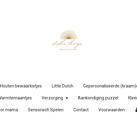
Houten bewaarkistjes
Little Dutch
Gepersonaliseerde (kraam
Warmtemaantjes
Verzorging
Aankondiging puzzel
Klee
oor mama
Sensorisch Spelen
Contact
Voorwaarden