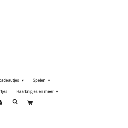
)cadeautjes
Spelen
rtjes
Haarknipjes en meer