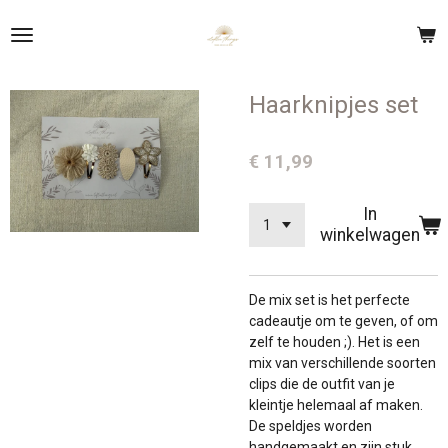
Ga
direct
naar
de
Haarknipjes set
hoofdinhoud
€ 11,99
In
winkelwagen
De mix set is het perfecte
cadeautje om te geven, of om
zelf te houden ;). Het is een
mix van verschillende soorten
clips die de outfit van je
kleintje helemaal af maken.
De speldjes worden
handgemaakt en zijn stuk