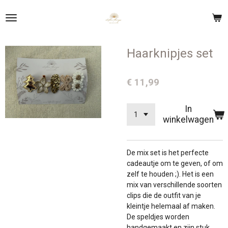
Ga
direct
naar
de
Haarknipjes set
hoofdinhoud
€ 11,99
In
winkelwagen
De mix set is het perfecte
cadeautje om te geven, of om
zelf te houden ;). Het is een
mix van verschillende soorten
clips die de outfit van je
kleintje helemaal af maken.
De speldjes worden
handgemaakt en zijn stuk