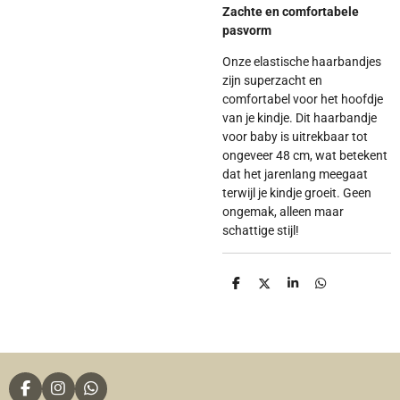
Zachte en comfortabele
pasvorm
Onze elastische haarbandjes
zijn superzacht en
comfortabel voor het hoofdje
van je kindje. Dit haarbandje
voor baby is uitrekbaar tot
ongeveer 48 cm, wat betekent
dat het jarenlang meegaat
terwijl je kindje groeit. Geen
ongemak, alleen maar
schattige stijl!
D
D
S
D
e
e
h
e
l
e
a
l
e
l
r
e
n
e
n
F
I
W