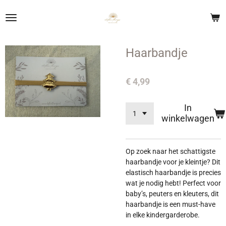
Ga
direct
naar
de
Haarbandje
hoofdinhoud
€ 4,99
In
winkelwagen
Op zoek naar het schattigste
haarbandje voor je kleintje? Dit
elastisch haarbandje is precies
wat je nodig hebt! Perfect voor
baby’s, peuters en kleuters, dit
haarbandje is een must-have
in elke kindergarderobe.