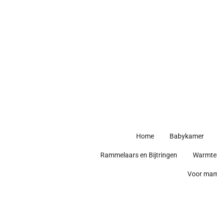
Ga
direct
naar
de
hoofdinhoud
Home
Babykamer
Rammelaars en Bijtringen
Warmte
Voor ma