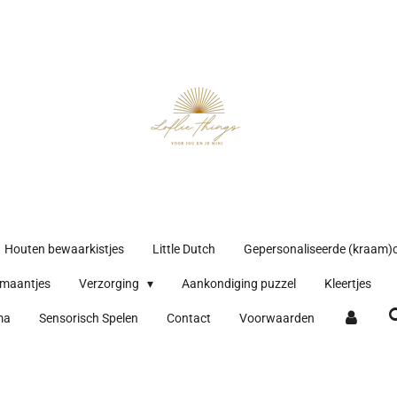
Houten bewaarkistjes
Little Dutch
Gepersonaliseerde (kraam)
maantjes
Verzorging
Aankondiging puzzel
Kleertjes
ma
Sensorisch Spelen
Contact
Voorwaarden