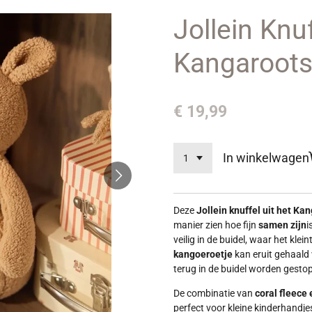
Jollein Knu
Kangaroot
€ 19,99
In winkelwagen
Deze
Jollein knuffel uit het K
manier zien hoe fijn
samen zijn
i
veilig in de buidel, waar het klei
kangoeroetje
kan eruit gehaald
terug in de buidel worden gesto
De combinatie van
coral fleece 
perfect voor kleine kinderhandj