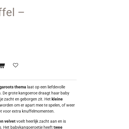
ffel –
s
angaroots thema
laat op een liefdevolle
s. De grote kangoeroe draagt haar baby
ntje zacht en geborgen zit. Het
kleine
 worden om er apart mee te spelen, of weer
pt voor extra knuffelmomenten.
en velvet
voelt heerlijk zacht aan en is
es. Het babykangoeroetje heeft
twee