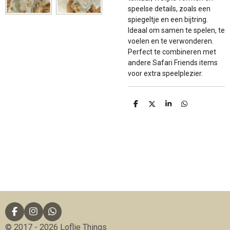
speelse details, zoals een
spiegeltje en een bijtring.
Ideaal om samen te spelen, te
voelen en te verwonderen.
Perfect te combineren met
andere Safari Friends items
voor extra speelplezier.
D
D
S
D
e
e
h
e
l
e
a
l
e
l
r
e
n
e
n
F
I
W
a
n
h
© 2017 - 2026 Loflie Things