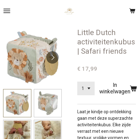
Ga
direct
naar
de
Little Dutch
hoofdinhoud
activiteitenkubus
| Safari friends
€ 17,99
In
winkelwagen
Laat je kindje op ontdekking
gaan met deze superzachte
activiteitenkubus. Elke zijde
verrast met een nieuwe
textuur, vrolijke vormen en