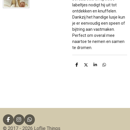
labeltjes nodigt hij uit tot
ontdekken en knuffelen.
Dankzij het handige lusje kun
je er eenvoudig een speen of
bijtring aan vastmaken.
Perfect om overal mee
naartoe te nemen en samen
te dromen.
D
D
S
D
e
e
h
e
l
e
a
l
e
l
r
e
n
e
n
F
I
W
a
n
h
© 2017 - 2026 Loflie Things