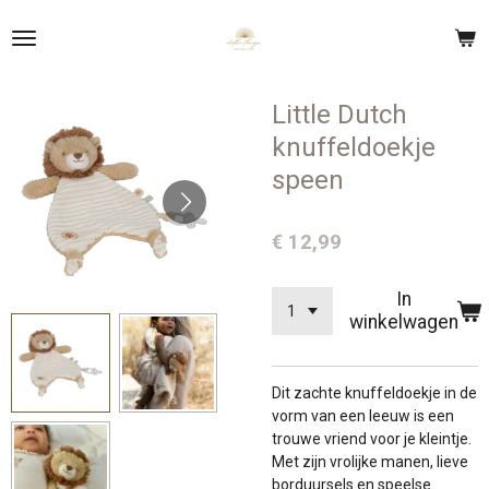
Ga
direct
naar
de
Little Dutch
hoofdinhoud
knuffeldoekje
speen
€ 12,99
In
winkelwagen
Dit zachte knuffeldoekje in de
vorm van een leeuw is een
trouwe vriend voor je kleintje.
Met zijn vrolijke manen, lieve
borduursels en speelse